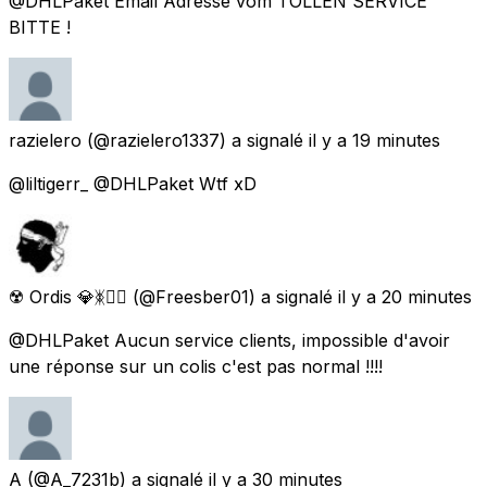
@DHLPaket Email Adresse vom TOLLEN SERVICE
BITTE !
razielero
(@razielero1337) a signalé
il y a 19 minutes
@liltigerr_ @DHLPaket Wtf xD
☢️ Ordis 💎ᛤ🏴‍☠️
(@Freesber01) a signalé
il y a 20 minutes
@DHLPaket Aucun service clients, impossible d'avoir
une réponse sur un colis c'est pas normal !!!!
A
(@A_7231b) a signalé
il y a 30 minutes