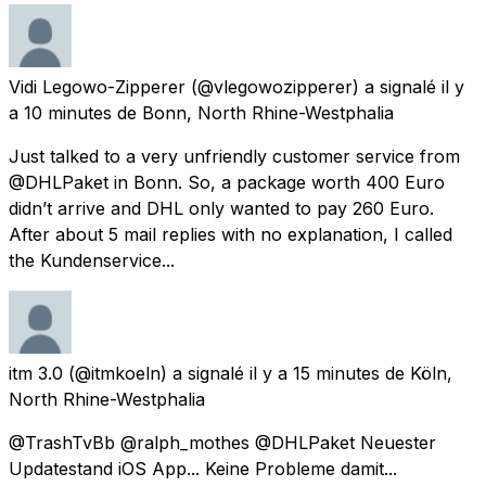
Vidi Legowo-Zipperer
(@vlegowozipperer) a signalé
il y
a 10 minutes
de
Bonn, North Rhine-Westphalia
Just talked to a very unfriendly customer service from
@DHLPaket in Bonn. So, a package worth 400 Euro
didn’t arrive and DHL only wanted to pay 260 Euro.
After about 5 mail replies with no explanation, I called
the Kundenservice...
itm 3.0
(@itmkoeln) a signalé
il y a 15 minutes
de
Köln,
North Rhine-Westphalia
@TrashTvBb @ralph_mothes @DHLPaket Neuester
Updatestand iOS App... Keine Probleme damit...