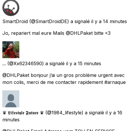
SmartDroid
(@SmartDroidDE) a signalé
il y a 14 minutes
Jo, repariert mal eure Mails @DHLPaket bitte <3
...
(@Xx62346590) a signalé
il y a 15 minutes
@DHLPaket bonjour j’ai un gros problème urgent avec
mon colis, merci de me contacter rapidement #arnaque
♛ 𝕷𝖎𝖋𝖊𝖘𝖙𝖞𝖑𝖊 𝕱𝖚𝖙𝖚𝖗𝖊 ♛
(@1984_lifestyle) a signalé
il y a 16
minutes