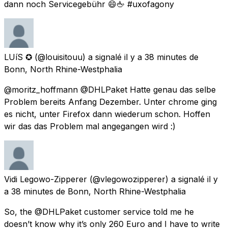
dann noch Servicegebühr 😄🖕 #uxofagony
LUíS ✪
(@louisitouu) a signalé
il y a 38 minutes
de
Bonn, North Rhine-Westphalia
@moritz_hoffmann @DHLPaket Hatte genau das selbe
Problem bereits Anfang Dezember. Unter chrome ging
es nicht, unter Firefox dann wiederum schon. Hoffen
wir das das Problem mal angegangen wird :)
Vidi Legowo-Zipperer
(@vlegowozipperer) a signalé
il y
a 38 minutes
de
Bonn, North Rhine-Westphalia
So, the @DHLPaket customer service told me he
doesn’t know why it’s only 260 Euro and I have to write