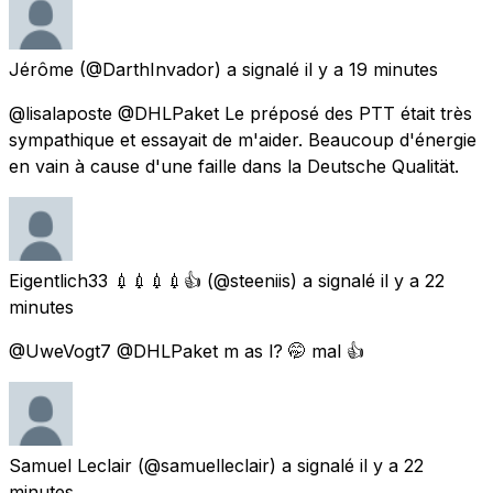
Jérôme
(@DarthInvador) a signalé
il y a 19 minutes
@lisalaposte @DHLPaket Le préposé des PTT était très
sympathique et essayait de m'aider. Beaucoup d'énergie
en vain à cause d'une faille dans la Deutsche Qualität.
Eigentlich33 💉💉💉💉👍
(@steeniis) a signalé
il y a 22
minutes
@UweVogt7 @DHLPaket m as l? 🤭 mal 👍
Samuel Leclair
(@samuelleclair) a signalé
il y a 22
minutes