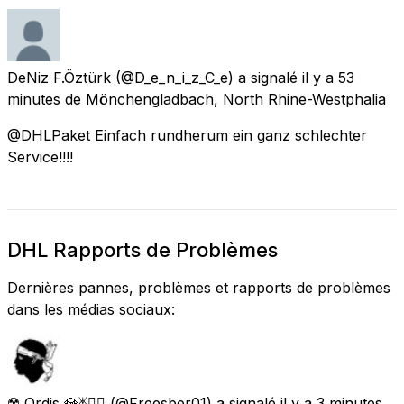
DeNiz F.Öztürk
(@D_e_n_i_z_C_e) a signalé
il y a 53
minutes
de
Mönchengladbach, North Rhine-Westphalia
@DHLPaket Einfach rundherum ein ganz schlechter
Service!!!!
DHL Rapports de Problèmes
Dernières pannes, problèmes et rapports de problèmes
dans les médias sociaux:
☢️ Ordis 💎ᛤ🏴‍☠️
(@Freesber01) a signalé
il y a 3 minutes