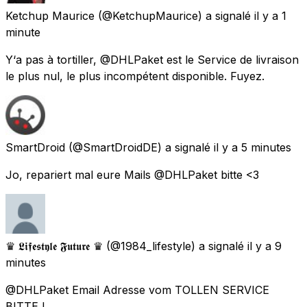
Ketchup Maurice
(@KetchupMaurice) a signalé
il y a 1
minute
Y‘a pas à tortiller, @DHLPaket est le Service de livraison
le plus nul, le plus incompétent disponible. Fuyez.
SmartDroid
(@SmartDroidDE) a signalé
il y a 5 minutes
Jo, repariert mal eure Mails @DHLPaket bitte <3
♛ 𝕷𝖎𝖋𝖊𝖘𝖙𝖞𝖑𝖊 𝕱𝖚𝖙𝖚𝖗𝖊 ♛
(@1984_lifestyle) a signalé
il y a 9
minutes
@DHLPaket Email Adresse vom TOLLEN SERVICE
BITTE !