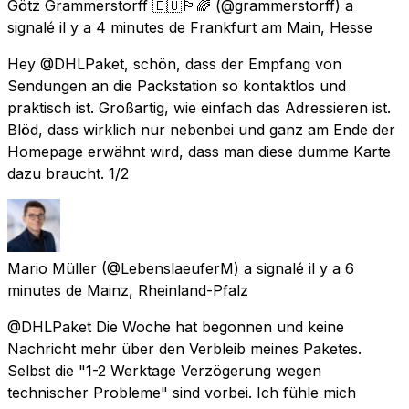
Götz Grammerstorff 🇪🇺🏳️‍🌈
(@grammerstorff) a
signalé
il y a 4 minutes
de
Frankfurt am Main, Hesse
Hey @DHLPaket, schön, dass der Empfang von
Sendungen an die Packstation so kontaktlos und
praktisch ist. Großartig, wie einfach das Adressieren ist.
Blöd, dass wirklich nur nebenbei und ganz am Ende der
Homepage erwähnt wird, dass man diese dumme Karte
dazu braucht. 1/2
Mario Müller
(@LebenslaeuferM) a signalé
il y a 6
minutes
de
Mainz, Rheinland-Pfalz
@DHLPaket Die Woche hat begonnen und keine
Nachricht mehr über den Verbleib meines Paketes.
Selbst die "1-2 Werktage Verzögerung wegen
technischer Probleme" sind vorbei. Ich fühle mich