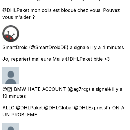
@DHLPaket mon colis est bloqué chez vous. Pouvez
vous m'aider ?
SmartDroid
(@SmartDroidDE) a signalé
il y a 4 minutes
Jo, repariert mal eure Mails @DHLPaket bitte <3
😌7️⃣ BMW HATE ACCOUNT
(@ag7rcg) a signalé
il y a
19 minutes
ALLO @DHLPaket @DHLGlobal @DHLExpressFr ON A
UN PROBLEME