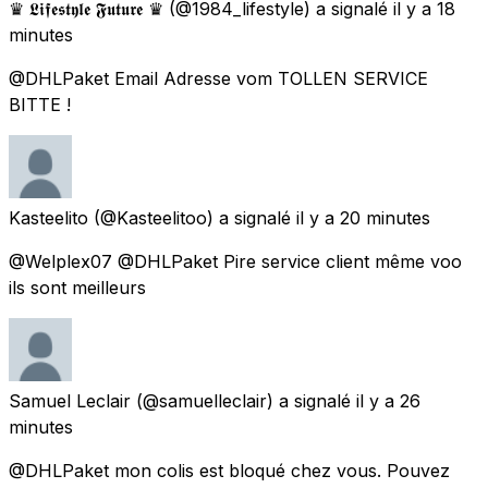
♛ 𝕷𝖎𝖋𝖊𝖘𝖙𝖞𝖑𝖊 𝕱𝖚𝖙𝖚𝖗𝖊 ♛
(@1984_lifestyle) a signalé
il y a 18
minutes
@DHLPaket Email Adresse vom TOLLEN SERVICE
BITTE !
Kasteelito
(@Kasteelitoo) a signalé
il y a 20 minutes
@Welplex07 @DHLPaket Pire service client même voo
ils sont meilleurs
Samuel Leclair
(@samuelleclair) a signalé
il y a 26
minutes
@DHLPaket mon colis est bloqué chez vous. Pouvez