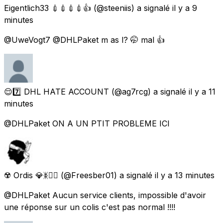
Eigentlich33 💉💉💉💉👍
(@steeniis) a signalé
il y a 9
minutes
@UweVogt7 @DHLPaket m as l? 🤭 mal 👍
😌7️⃣ DHL HATE ACCOUNT
(@ag7rcg) a signalé
il y a 11
minutes
@DHLPaket ON A UN PTIT PROBLEME ICI
☢️ Ordis 💎ᛤ🏴‍☠️
(@Freesber01) a signalé
il y a 13 minutes
@DHLPaket Aucun service clients, impossible d'avoir
une réponse sur un colis c'est pas normal !!!!