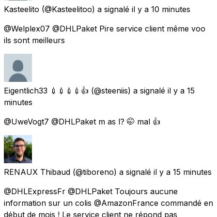
Kasteelito
(@Kasteelitoo) a signalé
il y a 10 minutes
@Welplex07 @DHLPaket Pire service client même voo
ils sont meilleurs
Eigentlich33 💉💉💉💉👍
(@steeniis) a signalé
il y a 15
minutes
@UweVogt7 @DHLPaket m as l? 🤭 mal 👍
RENAUX Thibaud
(@tiboreno) a signalé
il y a 15 minutes
@DHLExpressFr @DHLPaket Toujours aucune
information sur un colis @AmazonFrance commandé en
début de mois ! Le service client ne répond pas