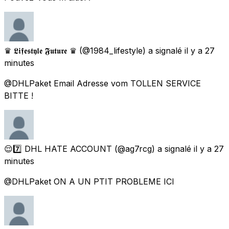
♛ 𝕷𝖎𝖋𝖊𝖘𝖙𝖞𝖑𝖊 𝕱𝖚𝖙𝖚𝖗𝖊 ♛
(@1984_lifestyle) a signalé
il y a 27
minutes
@DHLPaket Email Adresse vom TOLLEN SERVICE
BITTE !
😌7️⃣ DHL HATE ACCOUNT
(@ag7rcg) a signalé
il y a 27
minutes
@DHLPaket ON A UN PTIT PROBLEME ICI