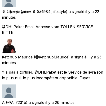
♛ 𝕷𝖎𝖋𝖊𝖘𝖙𝖞𝖑𝖊 𝕱𝖚𝖙𝖚𝖗𝖊 ♛
(@1984_lifestyle) a signalé
il y a 22
minutes
@DHLPaket Email Adresse vom TOLLEN SERVICE
BITTE !
Ketchup Maurice
(@KetchupMaurice) a signalé
il y a 25
minutes
Y‘a pas à tortiller, @DHLPaket est le Service de livraison
le plus nul, le plus incompétent disponible. Fuyez.
A
(@A_7231b) a signalé
il y a 26 minutes