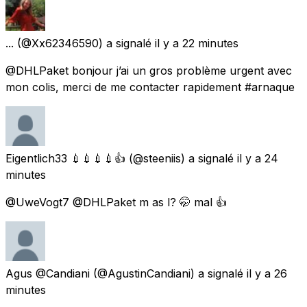
...
(@Xx62346590) a signalé
il y a 22 minutes
@DHLPaket bonjour j’ai un gros problème urgent avec
mon colis, merci de me contacter rapidement #arnaque
Eigentlich33 💉💉💉💉👍
(@steeniis) a signalé
il y a 24
minutes
@UweVogt7 @DHLPaket m as l? 🤭 mal 👍
Agus @Candiani
(@AgustinCandiani) a signalé
il y a 26
minutes