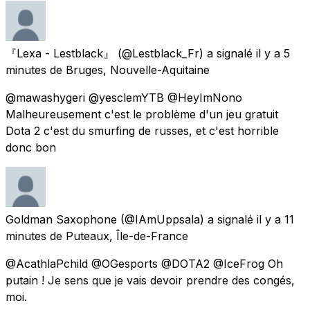
『Lexa - Lestblack』
(@Lestblack_Fr) a signalé
il y a 5
minutes
de Bruges, Nouvelle-Aquitaine
@mawashygeri @yesclemYTB @HeyImNono
Malheureusement c'est le problème d'un jeu gratuit
Dota 2 c'est du smurfing de russes, et c'est horrible
donc bon
Goldman Saxophone
(@IAmUppsala) a signalé
il y a 11
minutes
de Puteaux, Île-de-France
@AcathlaPchild @OGesports @DOTA2 @IceFrog Oh
putain ! Je sens que je vais devoir prendre des congés,
moi.