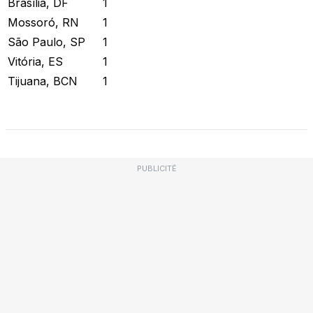
Brasília, DF
1
Mossoró, RN
1
São Paulo, SP
1
Vitória, ES
1
Tijuana, BCN
1
Vérifier l'état actuel
PUBLICITÉ