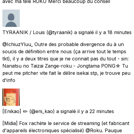
avec ma télé ROKU Merci beaucoup du conseil
TYRAANIK / Louis
(@tyraanik) a signalé
il y a 18 minutes
@IchiuzYluu_ Outre des probable divergence du à un
soucis de définition entre nous (ça arrive tout le temps
tkt), il y a deux titres que je ne connait pas du tout - sin:
Nanatsu no Taizai Zange-roku - Jongtama PONG☆ Tu
peut me pitcher vite fait le délire isekai stp, je trouve peu
d'info
[Enikao] ✏️
(@eni_kao) a signalé
il y a 22 minutes
[Midia] Fox rachète le service de streaming (et fabricant
d'appareils électroniques spécialisé) @Roku. Pauque