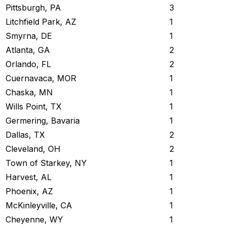
Pittsburgh, PA
3
Litchfield Park, AZ
1
Smyrna, DE
1
Atlanta, GA
2
Orlando, FL
2
Cuernavaca, MOR
1
Chaska, MN
1
Wills Point, TX
1
Germering, Bavaria
1
Dallas, TX
2
Cleveland, OH
2
Town of Starkey, NY
1
Harvest, AL
1
Phoenix, AZ
1
McKinleyville, CA
1
Cheyenne, WY
1