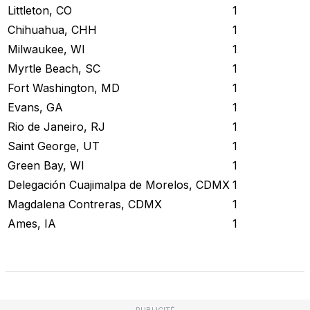
Littleton, CO
1
Chihuahua, CHH
1
Milwaukee, WI
1
Myrtle Beach, SC
1
Fort Washington, MD
1
Evans, GA
1
Rio de Janeiro, RJ
1
Saint George, UT
1
Green Bay, WI
1
Delegación Cuajimalpa de Morelos, CDMX
1
Magdalena Contreras, CDMX
1
Ames, IA
1
Vérifier l'état actuel