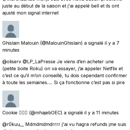
juste au début de la saison et j'ai appelé bell et ils ont
ajusté mon signal internet
Ghislain Malouin
(@MalouinGhislain) a signalé
il y a 7
minutes
@oliserv @LP_LaPresse Je viens d’en acheter une
(petite boite Roku) on va essayer, j’ai appeler Netflix et
c’est ce qu’il m’on conseillé, tu dois cependant confirmer
à toute les semaines…. Si ça fonctionne c’est pas si pire
Cookie 🏴‍☠️⚔️
(@mhajebOEC) a signalé
il y a 11 minutes
@r0kuu__ Mdmdmdmdrrrr j'ai vu hagra refunds jme suis