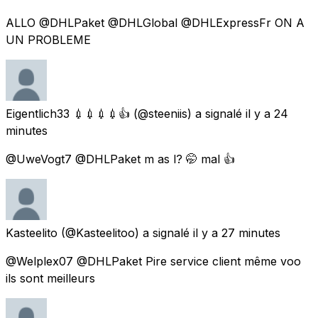
ALLO @DHLPaket @DHLGlobal @DHLExpressFr ON A
UN PROBLEME
Eigentlich33 💉💉💉💉👍
(@steeniis) a signalé
il y a 24
minutes
@UweVogt7 @DHLPaket m as l? 🤭 mal 👍
Kasteelito
(@Kasteelitoo) a signalé
il y a 27 minutes
@Welplex07 @DHLPaket Pire service client même voo
ils sont meilleurs