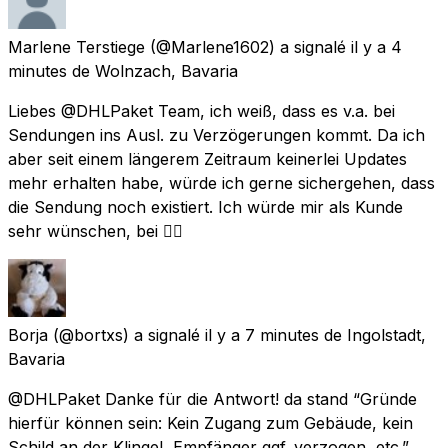
Marlene Terstiege
(@Marlene1602) a signalé
il y a 4
minutes
de
Wolnzach, Bavaria
Liebes @DHLPaket Team, ich weiß, dass es v.a. bei
Sendungen ins Ausl. zu Verzögerungen kommt. Da ich
aber seit einem längerem Zeitraum keinerlei Updates
mehr erhalten habe, würde ich gerne sichergehen, dass
die Sendung noch existiert. Ich würde mir als Kunde
sehr wünschen, bei 👇🏻
Borja
(@bortxs) a signalé
il y a 7 minutes
de
Ingolstadt,
Bavaria
@DHLPaket Danke für die Antwort! da stand “Gründe
hierfür können sein: Kein Zugang zum Gebäude, kein
Schild an der Klingel, Empfänger ggf. verzogen, etc.”