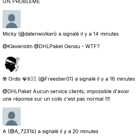
UN PROBLEME
Micky
(@datenwolken) a signalé
il y a 14 minutes
@Klavieristin @DHLPaket Genau - WTF?
☢️ Ordis 💎ᛤ🏴‍☠️
(@Freesber01) a signalé
il y a 16 minutes
@DHLPaket Aucun service clients, impossible d'avoir
une réponse sur un colis c'est pas normal !!!!
A
(@A_7231b) a signalé
il y a 20 minutes