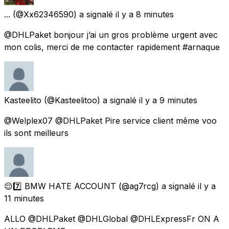
...
(@Xx62346590) a signalé
il y a 8 minutes
@DHLPaket bonjour j’ai un gros problème urgent avec
mon colis, merci de me contacter rapidement #arnaque
Kasteelito
(@Kasteelitoo) a signalé
il y a 9 minutes
@Welplex07 @DHLPaket Pire service client même voo
ils sont meilleurs
😌7️⃣ BMW HATE ACCOUNT
(@ag7rcg) a signalé
il y a
11 minutes
ALLO @DHLPaket @DHLGlobal @DHLExpressFr ON A