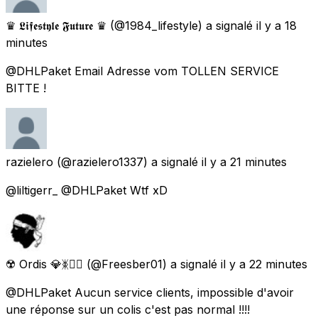
♛ 𝕷𝖎𝖋𝖊𝖘𝖙𝖞𝖑𝖊 𝕱𝖚𝖙𝖚𝖗𝖊 ♛
(@1984_lifestyle) a signalé
il y a 18
minutes
@DHLPaket Email Adresse vom TOLLEN SERVICE
BITTE !
razielero
(@razielero1337) a signalé
il y a 21 minutes
@liltigerr_ @DHLPaket Wtf xD
☢️ Ordis 💎ᛤ🏴‍☠️
(@Freesber01) a signalé
il y a 22 minutes
@DHLPaket Aucun service clients, impossible d'avoir
une réponse sur un colis c'est pas normal !!!!