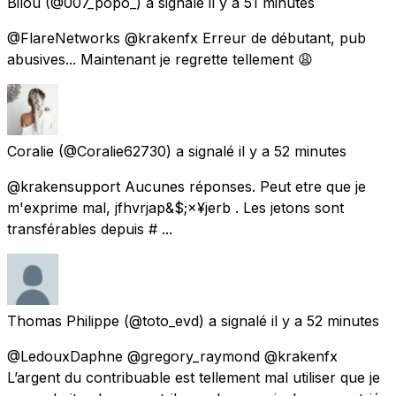
Bilou
(@007_popo_) a signalé
il y a 51 minutes
@FlareNetworks @krakenfx Erreur de débutant, pub
abusives... Maintenant je regrette tellement 😩
Coralie
(@Coralie62730) a signalé
il y a 52 minutes
@krakensupport Aucunes réponses. Peut etre que je
m'exprime mal, jfhvrjap&$;×¥jerb . Les jetons sont
transférables depuis # ...
Thomas Philippe
(@toto_evd) a signalé
il y a 52 minutes
@LedouxDaphne @gregory_raymond @krakenfx
L’argent du contribuable est tellement mal utiliser que je