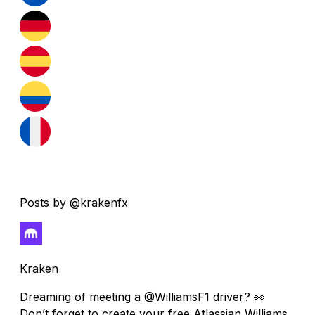
Posts by @krakenfx
Kraken
Dreaming of meeting a @WilliamsF1 driver? 👀
Don’t forget to create your free Atlassian Williams