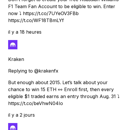
F1 Team Fan Account to be eligible to win. Enter
now ⤵️ https://t.co/7UYeOV3FBb
https://t.co/WF18TBmLYf
il y a 18 heures
Kraken
Replying to @krakenfx
But enough about 2015. Let’s talk about your
chance to win 15 ETH 👀 Enroll first, then every
eligible $1 traded earns an entry through Aug. 31 ⤵️
https://t.co/beVhwN04Io
il y a 2 jours