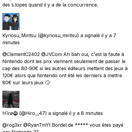
des s.lopes quand il y a de la concurrence.
Kyriosu_Miritsu
(@kyriosu_miritsu) a signalé
il y a 7
minutes
@ClementC2402 @JVCom Ah bah oui, c'est la faute à
Nintendo dont les prix viennent seulement de passer le
cap des 80-90€ si les autres éditeurs mettent des jeux à
120€ alors que Nintendo ont été les derniers à mettre
80€ sur leurs jeux 🙄
Hīrø🧌
(@Hiro__47) a signalé
il y a 8 minutes
@rog3xr @RyanTmYt Bordel de ***** vous êtes payé
par Nintendo ??