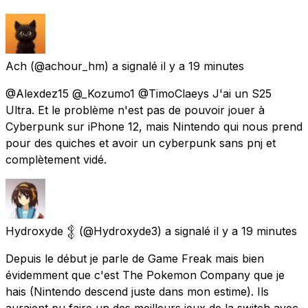
Ach
(@achour_hm) a signalé
il y a 19 minutes
@Alexdez15 @_Kozumo1 @TimoClaeys J'ai un S25
Ultra. Et le problème n'est pas de pouvoir jouer à
Cyberpunk sur iPhone 12, mais Nintendo qui nous prend
pour des quiches et avoir un cyberpunk sans pnj et
complètement vidé.
Hydroxyde 𒉭
(@Hydroxyde3) a signalé
il y a 19 minutes
Depuis le début je parle de Game Freak mais bien
évidemment que c'est The Pokemon Company que je
hais (Nintendo descend juste dans mon estime). Ils
auraient pu faire un des meilleurs jeux de la switch avec