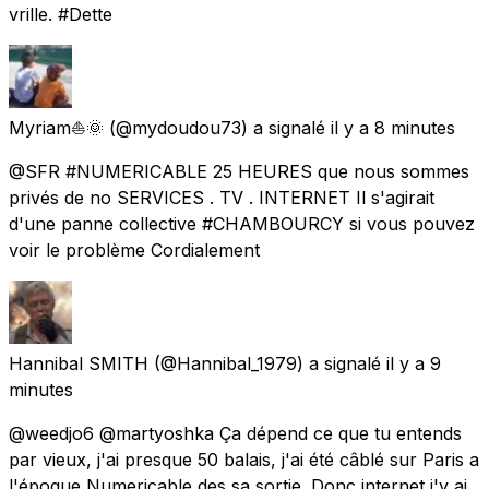
vrille. #Dette
Myriam⛵🌞
(@mydoudou73) a signalé
il y a 8 minutes
@SFR #NUMERICABLE 25 HEURES que nous sommes
privés de no SERVICES . TV . INTERNET Il s'agirait
d'une panne collective #CHAMBOURCY si vous pouvez
voir le problème Cordialement
Hannibal SMITH
(@Hannibal_1979) a signalé
il y a 9
minutes
@weedjo6 @martyoshka Ça dépend ce que tu entends
par vieux, j'ai presque 50 balais, j'ai été câblé sur Paris a
l'époque Numericable des sa sortie. Donc internet j'y ai