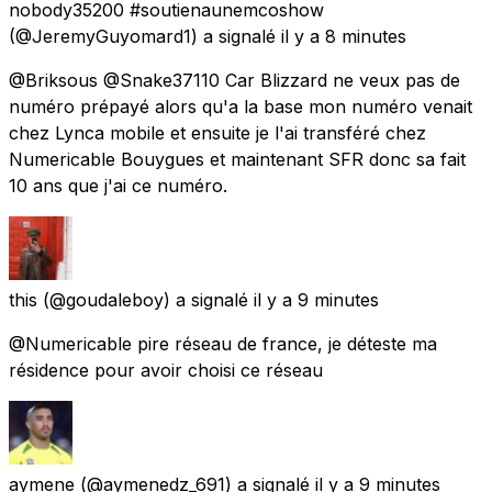
nobody35200 #soutienaunemcoshow
(@JeremyGuyomard1) a signalé
il y a 8 minutes
@Briksous @Snake37110 Car Blizzard ne veux pas de
numéro prépayé alors qu'a la base mon numéro venait
chez Lynca mobile et ensuite je l'ai transféré chez
Numericable Bouygues et maintenant SFR donc sa fait
10 ans que j'ai ce numéro.
this
(@goudaleboy) a signalé
il y a 9 minutes
@Numericable pire réseau de france, je déteste ma
résidence pour avoir choisi ce réseau
aymene
(@aymenedz_691) a signalé
il y a 9 minutes