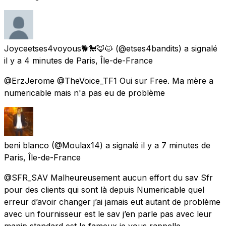
Joyceetses4voyous🐕🐩🦊🐱
(@etses4bandits) a signalé
il y a 4 minutes
de
Paris, Île-de-France
@ErzJerome @TheVoice_TF1 Oui sur Free. Ma mère a
numericable mais n'a pas eu de problème
beni blanco
(@Moulax14) a signalé
il y a 7 minutes
de
Paris, Île-de-France
@SFR_SAV Malheureusement aucun effort du sav Sfr
pour des clients qui sont là depuis Numericable quel
erreur d’avoir changer j’ai jamais eut autant de problème
avec un fournisseur est le sav j’en parle pas avec leur
manip standard est le fameux je vous rappelle