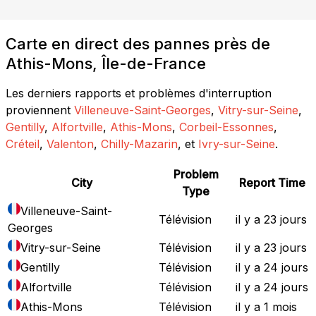
Carte en direct des pannes près de
Athis-Mons, Île-de-France
Les derniers rapports et problèmes d'interruption
proviennent
Villeneuve-Saint-Georges
,
Vitry-sur-Seine
,
Gentilly
,
Alfortville
,
Athis-Mons
,
Corbeil-Essonnes
,
Créteil
,
Valenton
,
Chilly-Mazarin
, et
Ivry-sur-Seine
.
Problem
City
Report Time
Type
Villeneuve-Saint-
Télévision
il y a 23 jours
Georges
Vitry-sur-Seine
Télévision
il y a 23 jours
Gentilly
Télévision
il y a 24 jours
Alfortville
Télévision
il y a 24 jours
Athis-Mons
Télévision
il y a 1 mois