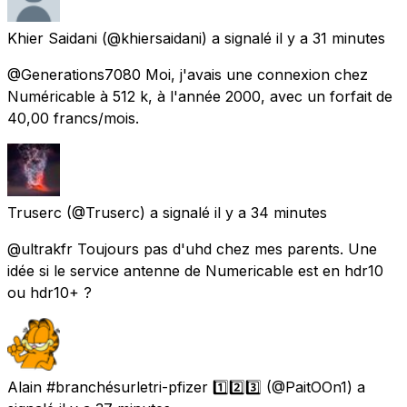
Khier Saidani
(@khiersaidani) a signalé
il y a 31 minutes
@Generations7080 Moi, j'avais une connexion chez
Numéricable à 512 k, à l'année 2000, avec un forfait de
40,00 francs/mois.
Truserc
(@Truserc) a signalé
il y a 34 minutes
@ultrakfr Toujours pas d'uhd chez mes parents. Une
idée si le service antenne de Numericable est en hdr10
ou hdr10+ ?
Alain #branchésurletri-pfizer 1️⃣2️⃣3️⃣
(@PaitOOn1) a