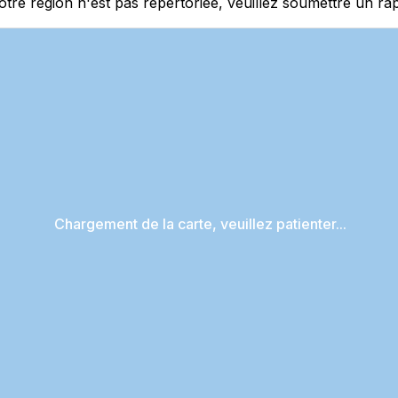
e région n'est pas répertoriée, veuillez soumettre un rap
Chargement de la carte, veuillez patienter...