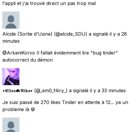
l'appli et j'ai trouvé direct un pas trop mal
Alcide (Sortie d'Usine)
(@alcide_SDU) a signalé
il y a 28
minutes
@ArkaniKorvo Il fallait évidemment lire "bug tinder"
autocorrect du démon
•𝕰𝖑𝖎𝖆𝖘🦇𝕹𝖎𝖐𝖔•
(@_em0_f4iry_) a signalé
il y a 33 minutes
Je suis passé de 270 likes Tinder en attente à 12... ya un
probleme là 💀