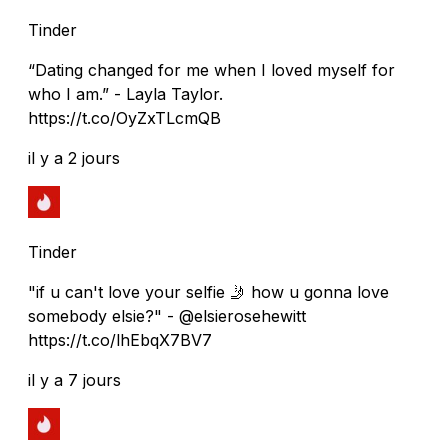
Tinder
“Dating changed for me when I loved myself for
who I am.” - Layla Taylor.
https://t.co/OyZxTLcmQB
il y a 2 jours
Tinder
"if u can't love your selfie 🤳 how u gonna love
somebody elsie?" - @elsierosehewitt
https://t.co/lhEbqX7BV7
il y a 7 jours