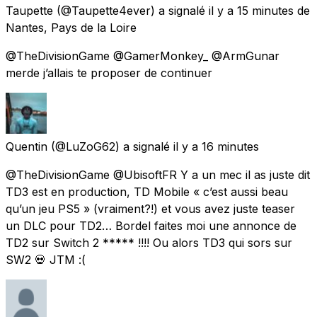
Taupette
(@Taupette4ever) a signalé
il y a 15 minutes
de
Nantes, Pays de la Loire
@TheDivisionGame @GamerMonkey_ @ArmGunar
merde j’allais te proposer de continuer
Quentin
(@LuZoG62) a signalé
il y a 16 minutes
@TheDivisionGame @UbisoftFR Y a un mec il as juste dit
TD3 est en production, TD Mobile « c’est aussi beau
qu’un jeu PS5 » (vraiment?!) et vous avez juste teaser
un DLC pour TD2… Bordel faites moi une annonce de
TD2 sur Switch 2 ***** !!!! Ou alors TD3 qui sors sur
SW2 💀 JTM :(