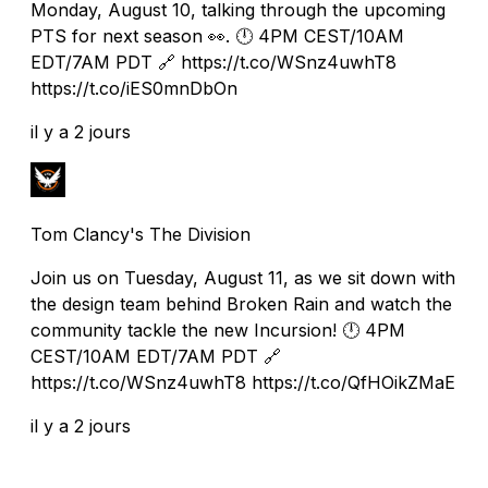
Monday, August 10, talking through the upcoming
PTS for next season 👀. 🕛 4PM CEST/10AM
EDT/7AM PDT 🔗 https://t.co/WSnz4uwhT8
https://t.co/iES0mnDbOn
il y a 2 jours
Tom Clancy's The Division
Join us on Tuesday, August 11, as we sit down with
the design team behind Broken Rain and watch the
community tackle the new Incursion! 🕛 4PM
CEST/10AM EDT/7AM PDT 🔗
https://t.co/WSnz4uwhT8 https://t.co/QfHOikZMaE
il y a 2 jours