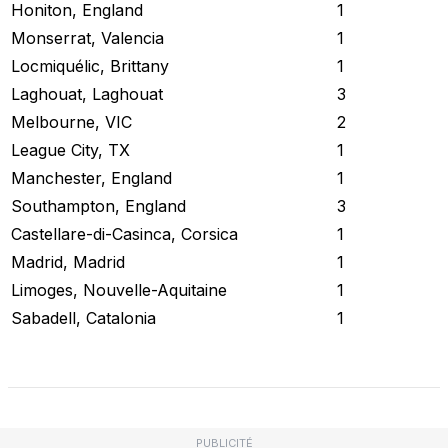
Honiton, England
1
Monserrat, Valencia
1
Locmiquélic, Brittany
1
Laghouat, Laghouat
3
Melbourne, VIC
2
League City, TX
1
Manchester, England
1
Southampton, England
3
Castellare-di-Casinca, Corsica
1
Madrid, Madrid
1
Limoges, Nouvelle-Aquitaine
1
Sabadell, Catalonia
1
Vérifier l'état actuel
PUBLICITÉ