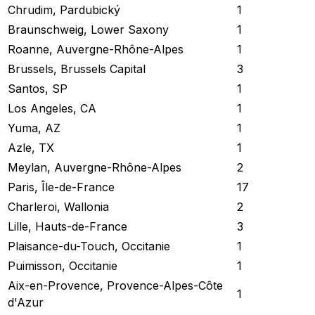
Chrudim, Pardubický
1
Braunschweig, Lower Saxony
1
Roanne, Auvergne-Rhône-Alpes
1
Brussels, Brussels Capital
3
Santos, SP
1
Los Angeles, CA
1
Yuma, AZ
1
Azle, TX
1
Meylan, Auvergne-Rhône-Alpes
2
Paris, Île-de-France
17
Charleroi, Wallonia
2
Lille, Hauts-de-France
3
Plaisance-du-Touch, Occitanie
1
Puimisson, Occitanie
1
Aix-en-Provence, Provence-Alpes-Côte
1
d'Azur