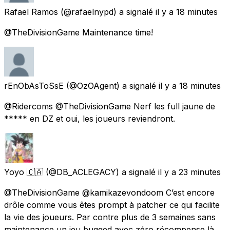
Rafael Ramos
(@rafaelnypd) a signalé
il y a 18 minutes
@TheDivisionGame Maintenance time!
rEnObAsToSsE
(@OzOAgent) a signalé
il y a 18 minutes
@Ridercoms @TheDivisionGame Nerf les full jaune de
***** en DZ et oui, les joueurs reviendront.
Yoyo 🇨🇦
(@DB_ACLEGACY) a signalé
il y a 23 minutes
@TheDivisionGame @kamikazevondoom C’est encore
drôle comme vous êtes prompt à patcher ce qui facilite
la vie des joueurs. Par contre plus de 3 semaines sans
maintenance un jeu bugged avec zéro récompense là