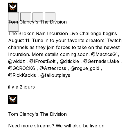
Tom Clancy's The Division
The Broken Rain Incursion Live Challenge begins
August 11. Tune in to your favorite creators’ Twitch
channels as they join forces to take on the newest
Incursion. More details coming soon. @MacticsG1,
@widdz , @IFrostBolt , @djtickle , @GernaderJake ,
@GCROCK6 , @Aztecross , @rogue_gold ,
@RickKackis , @falloutplays
il y a 2 jours
Tom Clancy's The Division
Need more streams? We will also be live on