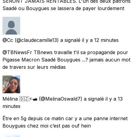
SERONT JAMAIS RENTABLES. L'un des deux patrons
Saadé ou Bouygues se lassera de payer lourdement
@Cc
(@claudecamille13) a signalé
il y a 12 minutes
@TBNewsFr TBnews travaille t'il sa propagande pour
Pigasse Macron Saadé Bouygues ...? jamais aucun mot
de travers sur leurs médias
Mélina 🇩🇿⚡️🛥️
(@MelinaOswald7) a signalé
il y a 13
minutes
Être en 5g depuis ce matin car y a une panne internet
Bouygues chez moi c’est pas ouf hein