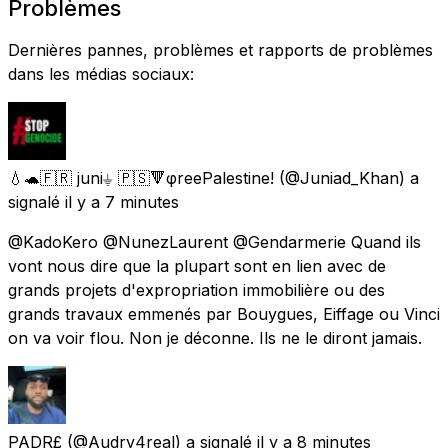
Problèmes
Dernières pannes, problèmes et rapports de problèmes
dans les médias sociaux:
💧🐢🇫🇷 juni⏚ 🇵🇸🔻φreePalestine!
(@Juniad_Khan) a
signalé
il y a 7 minutes
@KadoKero @NunezLaurent @Gendarmerie Quand ils
vont nous dire que la plupart sont en lien avec de
grands projets d'expropriation immobilière ou des
grands travaux emmenés par Bouygues, Eiffage ou Vinci
on va voir flou. Non je déconne. Ils ne le diront jamais.
PADR£
(@Audry4real) a signalé
il y a 8 minutes