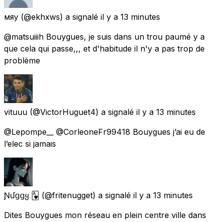
мяу
(@ekhxws) a signalé
il y a 13 minutes
@matsuiiih Bouygues, je suis dans un trou paumé y a
que cela qui passe,,, et d'habitude il n'y a pas trop de
problème
vituuu
(@VictorHuguet4) a signalé
il y a 13 minutes
@Lepompe__ @CorleoneFr99418 Bouygues j’ai eu de
l’elec si jamais
Ɲմցցყ 🂱
(@fritenugget) a signalé
il y a 13 minutes
Dites Bouygues mon réseau en plein centre ville dans