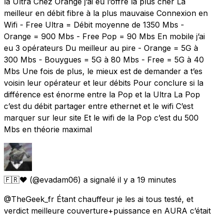
la Ultra Chez Orange j’ai eu l’offre la plus cher La
meilleur en débit fibre à la plus mauvaise Connexion en
Wifi - Free Ultra = Débit moyenne de 1350 Mbs -
Orange = 900 Mbs - Free Pop = 90 Mbs En mobile j’ai
eu 3 opérateurs Du meilleur au pire - Orange = 5G à
300 Mbs - Bouygues = 5G à 80 Mbs - Free = 5G à 40
Mbs Une fois de plus, le mieux est de demander a t’es
voisin leur opérateur et leur débits Pour conclure si la
différence est énorme entre la Pop et la Ultra La Pop
c’est du débit partager entre ethernet et le wifi C’est
marquer sur leur site Et le wifi de la Pop c’est du 500
Mbs en théorie maximal
🇫🇷❤️
(@evadam06) a signalé
il y a 19 minutes
@TheGeek_fr Étant chauffeur je les ai tous testé, et
verdict meilleure couverture+puissance en AURA c’était