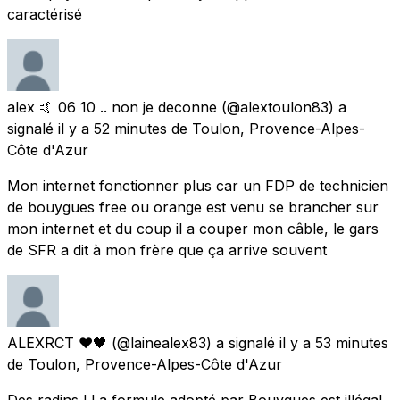
caractérisé
alex 🤙 06 10 .. non je deconne
(@alextoulon83) a
signalé
il y a 52 minutes
de
Toulon, Provence-Alpes-
Côte d'Azur
Mon internet fonctionner plus car un FDP de technicien
de bouygues free ou orange est venu se brancher sur
mon internet et du coup il a couper mon câble, le gars
de SFR a dit à mon frère que ça arrive souvent
ALEXRCT ❤️🖤
(@lainealex83) a signalé
il y a 53 minutes
de
Toulon, Provence-Alpes-Côte d'Azur
Des radins ! La formule adopté par Bouygues est illégal