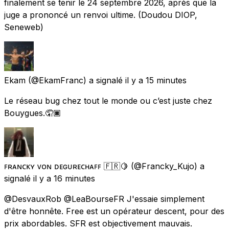
finalement se tenir le 24 septembre 2026, après que la
juge a prononcé un renvoi ultime. (Doudou DIOP,
Seneweb)
Ekam
(@EkamFranc) a signalé
il y a 15 minutes
Le réseau bug chez tout le monde ou c’est juste chez
Bouygues.🤦🏿
ꜰʀᴀɴᴄᴋʏ ᴠᴏɴ ᴅᴇɢᴜʀᴇᴄʜᴀꜰꜰ 🇫🇷🍋
(@Francky_Kujo) a
signalé
il y a 16 minutes
@DesvauxRob @LeaBourseFR J'essaie simplement
d'être honnête. Free est un opérateur descent, pour des
prix abordables. SFR est objectivement mauvais.