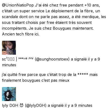
@UnionNatioPop J'ai été chez free pendant +10 ans,
c’était un super service Le déploiement de la fibre, un
scandale dont on ne parle pas assez, a été merdique, les
sous traitant choisis par free étaient très souvent
incompétents. Je suis chez Bouygues maintenant.
Ancien tech fibre ici.
sc⁷🧘🏽‍♀️ | ˢᵉᵉⁱⁿᵍ ⁱᵗᶻʸ
(@sunghoonstoex) a signalé
il y a 9
minutes
j’ai quitté free parce que c’était trop de la ***** mais
finalement bouygues c’est pas mieux
lyly DGH 😈
(@lylyDGH) a signalé
il y a 9 minutes