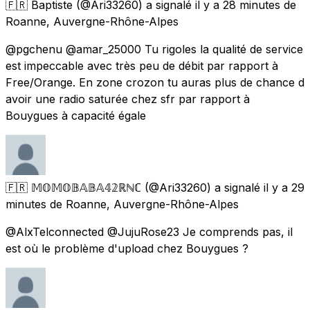
🇫🇷 Baptiste
(@Ari33260) a signalé
il y a 28 minutes
de
Roanne, Auvergne-Rhône-Alpes
@pgchenu @amar_25000 Tu rigoles la qualité de service
est impeccable avec très peu de débit par rapport à
Free/Orange. En zone crozon tu auras plus de chance d
avoir une radio saturée chez sfr par rapport à
Bouygues à capacité égale
🇫🇷 𝕄𝕆𝕄𝕆𝔹𝔸𝔹𝔸𝟜𝟚ℝℕℂ
(@Ari33260) a signalé
il y a 29
minutes
de
Roanne, Auvergne-Rhône-Alpes
@AlxTelconnected @JujuRose23 Je comprends pas, il
est où le problème d'upload chez Bouygues ?