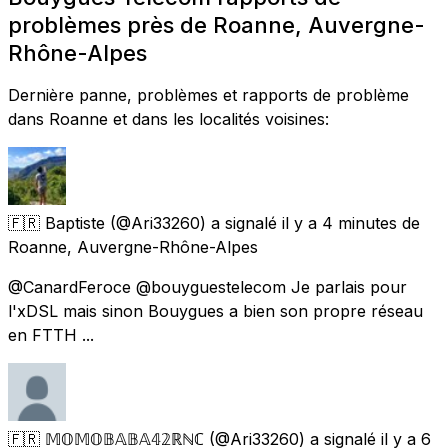
problèmes près de Roanne, Auvergne-
Rhône-Alpes
Dernière panne, problèmes et rapports de problème
dans Roanne et dans les localités voisines:
🇫🇷 Baptiste
(@Ari33260) a signalé
il y a 4 minutes
de
Roanne, Auvergne-Rhône-Alpes
@CanardFeroce @bouyguestelecom Je parlais pour
l'xDSL mais sinon Bouygues a bien son propre réseau
en FTTH ...
🇫🇷 𝕄𝕆𝕄𝕆𝔹𝔸𝔹𝔸𝟜𝟚ℝℕℂ
(@Ari33260) a signalé
il y a 6