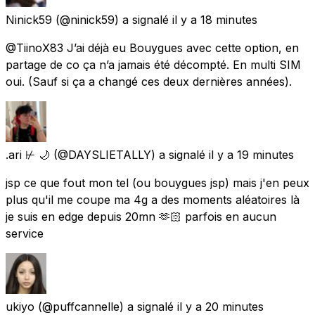
Ninick59
(@ninick59) a signalé
il y a 18 minutes
@TiinoX83 J’ai déjà eu Bouygues avec cette option, en
partage de co ça n’a jamais été décompté. En multi SIM
oui. (Sauf si ça a changé ces deux dernières années).
.ari ⊬ 🌙
(@DAYSLIETALLY) a signalé
il y a 19 minutes
jsp ce que fout mon tel (ou bouygues jsp) mais j'en peux
plus qu'il me coupe ma 4g a des moments aléatoires là
je suis en edge depuis 20mn 🫶🏻 parfois en aucun
service
ukiyo
(@puffcannelle) a signalé
il y a 20 minutes