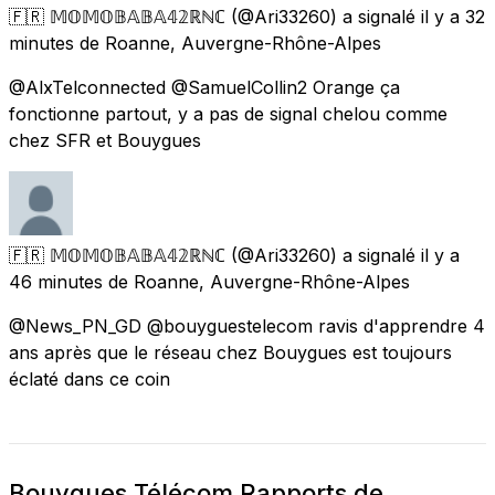
🇫🇷 𝕄𝕆𝕄𝕆𝔹𝔸𝔹𝔸𝟜𝟚ℝℕℂ
(@Ari33260) a signalé
il y a 32
minutes
de
Roanne, Auvergne-Rhône-Alpes
@AlxTelconnected @SamuelCollin2 Orange ça
fonctionne partout, y a pas de signal chelou comme
chez SFR et Bouygues
🇫🇷 𝕄𝕆𝕄𝕆𝔹𝔸𝔹𝔸𝟜𝟚ℝℕℂ
(@Ari33260) a signalé
il y a
46 minutes
de
Roanne, Auvergne-Rhône-Alpes
@News_PN_GD @bouyguestelecom ravis d'apprendre 4
ans après que le réseau chez Bouygues est toujours
éclaté dans ce coin
Bouygues Télécom Rapports de