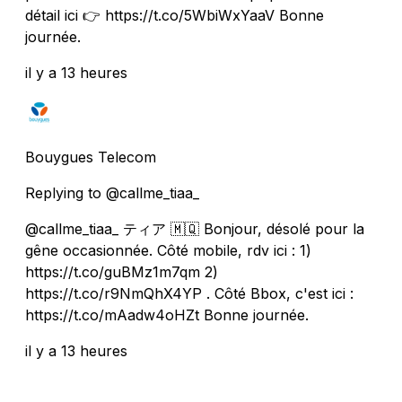
détail ici 👉 https://t.co/5WbiWxYaaV Bonne
journée.
il y a 13 heures
Bouygues Telecom
Replying to @callme_tiaa_
@callme_tiaa_ ティア 🇲🇶 Bonjour, désolé pour la
gêne occasionnée. Côté mobile, rdv ici : 1)
https://t.co/guBMz1m7qm 2)
https://t.co/r9NmQhX4YP . Côté Bbox, c'est ici :
https://t.co/mAadw4oHZt Bonne journée.
il y a 13 heures