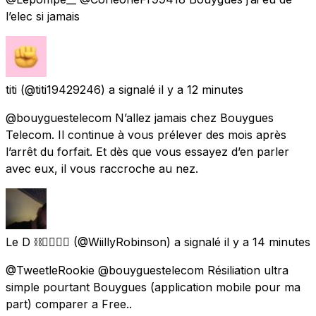
l’elec si jamais
titi
(@titi19429246) a signalé
il y a 12 minutes
@bouyguestelecom N’allez jamais chez Bouygues
Telecom. Il continue à vous prélever des mois après
l’arrêt du forfait. Et dès que vous essayez d’en parler
avec eux, il vous raccroche au nez.
Le D ⛓️⛓️‍💥🇪🇸
(@WiillyRobinson) a signalé
il y a 14 minutes
@TweetleRookie @bouyguestelecom Résiliation ultra
simple pourtant Bouygues (application mobile pour ma
part) comparer a Free..