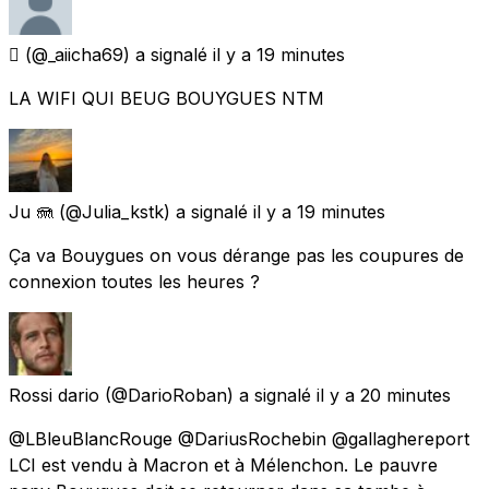
‏َ
(@_aiicha69) a signalé
il y a 19 minutes
LA WIFI QUI BEUG BOUYGUES NTM
Ju 🪼
(@Julia_kstk) a signalé
il y a 19 minutes
Ça va Bouygues on vous dérange pas les coupures de
connexion toutes les heures ?
Rossi dario
(@DarioRoban) a signalé
il y a 20 minutes
@LBleuBlancRouge @DariusRochebin @gallaghereport
LCI est vendu à Macron et à Mélenchon. Le pauvre