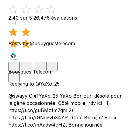
2.40 sur 5
26,476 évaluations
Posts by @bouyguestelecom
Bouygues Telecom
Replying to @YaXo_25
@swayyIG @YaXo_25 YaXo Bonjour, désolé pour
la gêne occasionnée. Côté mobile, rdv ici : 1)
https://t.co/guBMz1m7qm 2)
https://t.co/r9NmQhX4YP . Côté Bbox, c'est ici :
https://t.co/mAadw4oHZt Bonne journée.