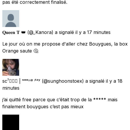
pas été correctement finalisé.
𝐐𝐮𝐞𝐞𝐧 𝐓 👑
(@_Kanora) a signalé
il y a 17 minutes
Le jour où on me propose d'aller chez Bouygues, la box
Orange saute 🤔
sc⁷🧘🏽‍♀️ | ˢᵉᵉⁱⁿᵍ ⁱᵗᶻʸ
(@sunghoonstoex) a signalé
il y a 18
minutes
j’ai quitté free parce que c’était trop de la ***** mais
finalement bouygues c’est pas mieux