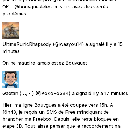
OK.....@bouyguestelecom vous avez des sacrés
problèmes
UltimaRunicRhapsody
(@iwasyou14) a signalé
il y a 15
minutes
On ne maudira jamais assez Bouygues
Gaëtan (🧢,🧢)
(@KoKoRoS84) a signalé
il y a 17 minutes
Hier, ma ligne Bouygues a été coupée vers 15h. À
16h43, je reçois un SMS de Free m’indiquant de
brancher ma Freebox. Depuis, elle reste bloquée en
étape 3D. Tout laisse penser que le raccordement n’a