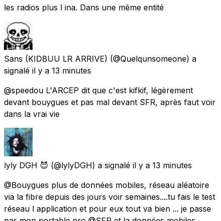
les radios plus l ina. Dans une même entité
Sans (KIDBUU LR ARRIVE)
(@Quelqunsomeone) a
signalé
il y a 13 minutes
@speedou L'ARCEP dit que c'est kifkif, légèrement
devant bouygues et pas mal devant SFR, après faut voir
dans la vrai vie
lyly DGH 😈
(@lylyDGH) a signalé
il y a 13 minutes
@Bouygues plus de données mobiles, réseau aléatoire
via la fibre depuis des jours voir semaines....tu fais le test
réseau l application et pour eux tout va bien ... je passe
par mon portable pro @SFR et la données mobiles