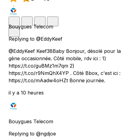
Bouygues Telecom
Replying to @EddyKeef
@EddyKeef Keef38Baby Bonjour, désolé pour la
gêne occasionnée. Côté mobile, rdv ici : 1)
https://t.co/guBMz1m7qm 2)
https://t.co/r9NmQhX4YP . Côté Bbox, c'est ici :
https://t.co/mAadw4oHZt Bonne journée.
il y a 10 heures
Bouygues Telecom
Replying to @ngdjoe