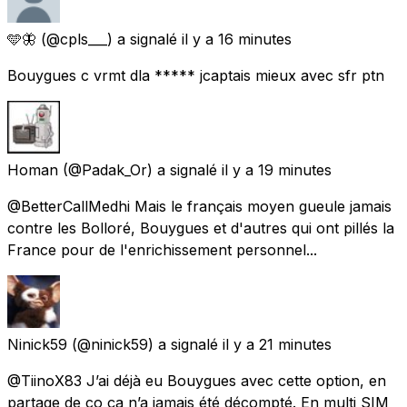
🩵🦋
(@cpls___) a signalé
il y a 16 minutes
Bouygues c vrmt dla ***** jcaptais mieux avec sfr ptn
Homan
(@Padak_Or) a signalé
il y a 19 minutes
@BetterCallMedhi Mais le français moyen gueule jamais
contre les Bolloré, Bouygues et d'autres qui ont pillés la
France pour de l'enrichissement personnel...
Ninick59
(@ninick59) a signalé
il y a 21 minutes
@TiinoX83 J’ai déjà eu Bouygues avec cette option, en
partage de co ça n’a jamais été décompté. En multi SIM