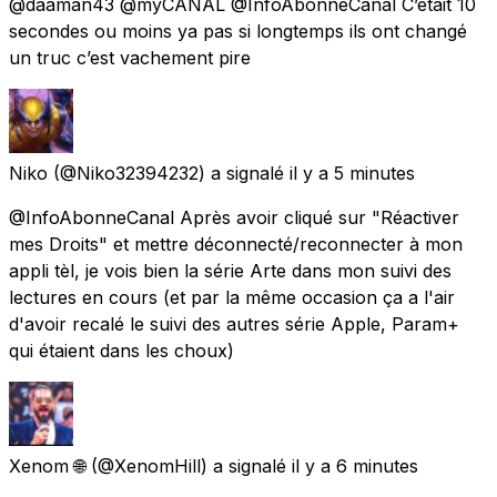
@daaman43 @myCANAL @InfoAbonneCanal C’était 10
secondes ou moins ya pas si longtemps ils ont changé
un truc c’est vachement pire
Niko
(@Niko32394232) a signalé
il y a 5 minutes
@InfoAbonneCanal Après avoir cliqué sur "Réactiver
mes Droits" et mettre déconnecté/reconnecter à mon
appli tèl, je vois bien la série Arte dans mon suivi des
lectures en cours (et par la même occasion ça a l'air
d'avoir recalé le suivi des autres série Apple, Param+
qui étaient dans les choux)
Xenom 🌐
(@XenomHill) a signalé
il y a 6 minutes