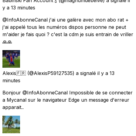
Babinski Fan Account 🍾
(@magnumdebelve) a signalé
il
y a 13 minutes
@InfoAbonneCanal j'ai une galère avec mon abo rat +
j'ai appelé tous les numéros dispos personne ne peut
m'aider je fais quoi ? c'est la cdm je suis entrain de vriller
🙏🙏
Alexis🇫🇷
(@AlexisP59127535) a signalé
il y a 13
minutes
Bonjour @InfoAbonneCanal Impossible de se connecter
a Mycanal sur le navigateur Edge un message d'erreur
apparait..