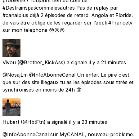
problème ! Toujours rien du côté de
#Destrainspascommelesautres Pas de replay par
#canalplus déjà 2 épisodes de retard: Angola et Floride.
Je vais être obligé de les regarder sur l’appli #Francetv
sur mon téléphone 😢😢😢
Vivou
(@Brother_KickAss) a signalé
il y a 21 minutes
@NosajLm @InfoAbonneCanal Un enfer. Le pire c’est
que sur des site illégaux tu as les épisodes sous titrés et
synchronisés en moins de 24h 😡
Hubert
(@HbtFtn) a signalé
il y a 23 minutes
@InfoAbonneCanal sur MyCANAL, nouveau problème.