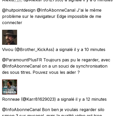
@huitpointdesign @InfoAbonneCanal J'ai le même
problème sur le navigateur Edge impossible de me
connecter
Vivou
(@Brother_KickAss) a signalé
il y a 10 minutes
@ParamountPlusFR Toujours pas pu le regarder, avec
@InfoAbonneCanal on a un souci de synchronisation
des sous titres. Pouvez vous les aider ?
Ronneae
(@Karr81629023) a signalé
il y a 12 minutes
@InfoAbonneCanal Bon ben je voulais regarder silo
saison 3 sur mycanal, mais la qualité video est trop