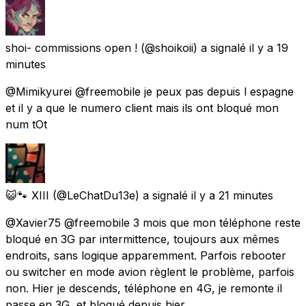
shoi- commissions open !
(@shoikoii) a signalé
il y a 19
minutes
@Mimikyurei @freemobile je peux pas depuis l espagne
et il y a que le numero client mais ils ont bloqué mon
num tOt
😺🐾 XIII
(@LeChatDu13e) a signalé
il y a 21 minutes
@Xavier75 @freemobile 3 mois que mon téléphone reste
bloqué en 3G par intermittence, toujours aux mêmes
endroits, sans logique apparemment. Parfois rebooter
ou switcher en mode avion règlent le problème, parfois
non. Hier je descends, téléphone en 4G, je remonte il
passe en 3G, et bloqué depuis hier