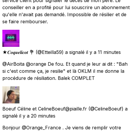
service client pour signaler le décès de mon père. Le
conseiller en a profité pour lui souscrire un abonnement
qu'elle n'avait pas demandé. Impossible de résilier et de
se faire rembourser.
★𝑪𝒐𝒒𝒖𝒆𝒍𝒊𝒄𝒐𝒕 💐
(@Etteilla59) a signalé
il y a 11 minutes
@AirBoita @orange De fou. Et quand je leur ai dit : "Bah
si c'est comme ça, je resilie" et là OKLM il me donne la
procédure de résiliation. Balek COMPLET
Boeuf Céline et CelineBoeuf@piaille.fr
(@CelineBoeuf) a
signalé
il y a 20 minutes
Bonjour @Orange_France . Je viens de remplir votre