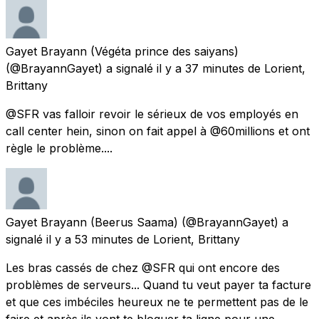
Gayet Brayann (Végéta prince des saiyans)
(@BrayannGayet) a signalé
il y a 37 minutes
de
Lorient,
Brittany
@SFR vas falloir revoir le sérieux de vos employés en
call center hein, sinon on fait appel à @60millions et ont
règle le problème....
Gayet Brayann (Beerus Saama)
(@BrayannGayet) a
signalé
il y a 53 minutes
de
Lorient, Brittany
Les bras cassés de chez @SFR qui ont encore des
problèmes de serveurs... Quand tu veut payer ta facture
et que ces imbéciles heureux ne te permettent pas de le
faire et après ils vont te bloquer ta ligne pour une