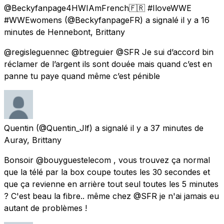
@Beckyfanpage4HWIAmFrench🇫🇷 #IloveWWE
#WWEwomens
(@BeckyfanpageFR) a signalé
il y a 16
minutes
de
Hennebont, Brittany
@regisleguennec @btreguier @SFR Je sui d’accord bin
réclamer de l’argent ils sont douée mais quand c’est en
panne tu paye quand même c’est pénible
Quentin
(@Quentin_Jlf) a signalé
il y a 37 minutes
de
Auray, Brittany
Bonsoir @bouyguestelecom , vous trouvez ça normal
que la télé par la box coupe toutes les 30 secondes et
que ça revienne en arrière tout seul toutes les 5 minutes
? C'est beau la fibre.. même chez @SFR je n'ai jamais eu
autant de problèmes !