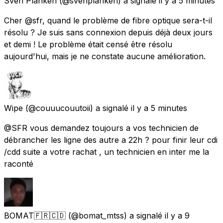
Sven Planken
(@svenplanken) a signalé
il y a 5 minutes
Cher @sfr, quand le problème de fibre optique sera-t-il
résolu ? Je suis sans connexion depuis déjà deux jours
et demi ! Le problème était censé être résolu
aujourd'hui, mais je ne constate aucune amélioration.
Wipe
(@couuucouutoii) a signalé
il y a 5 minutes
@SFR vous demandez toujours a vos technicien de
débrancher les ligne des autre a 22h ? pour finir leur cdi
/cdd suite a votre rachat , un technicien en inter me la
raconté
BOMAT🇫🇷🇨🇩
(@bomat_mtss) a signalé
il y a 9