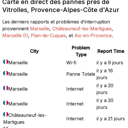
Carte en direct des pannes près de
Vitrolles, Provence-Alpes-Côte d'Azur
Les derniers rapports et problèmes d'interruption
proviennent
Marseille
,
Châteauneuf-les-Martigues
,
Marseille 01
,
Plan-de-Cuques
, et
Aix-en-Provence
.
Problem
City
Report Time
Type
Marseille
Wi-fi
il y a 9 jours
il y a 16
Marseille
Panne Totale
jours
il y a 20
Marseille
Internet
jours
il y a 20
Marseille
Internet
jours
Châteauneuf-les-
Internet
il y a 21 jours
Martigues