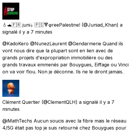
💧🐢🇫🇷 juni⏚ 🇵🇸🔻φreePalestine!
(@Juniad_Khan) a
signalé
il y a 7 minutes
@KadoKero @NunezLaurent @Gendarmerie Quand ils
vont nous dire que la plupart sont en lien avec de
grands projets d'expropriation immobilière ou des
grands travaux emmenés par Bouygues, Eiffage ou Vinci
on va voir flou. Non je déconne. Ils ne le diront jamais.
Clément Quertier
(@ClementQLH) a signalé
il y a 7
minutes
@iMathTechs Aucun soucis avec la fibre mais le réseau
4/5G était pas top je suis retourné chez Bouygues pour