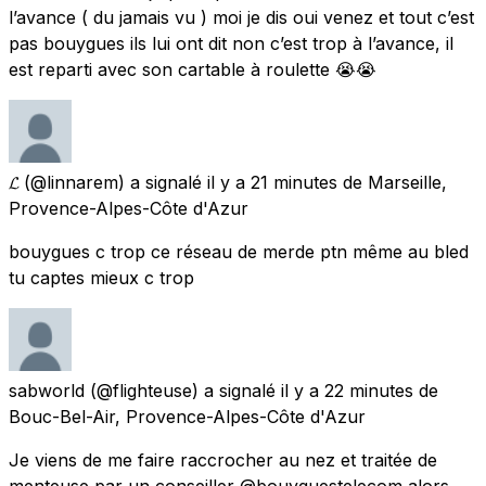
l’avance ( du jamais vu ) moi je dis oui venez et tout c’est
pas bouygues ils lui ont dit non c’est trop à l’avance, il
est reparti avec son cartable à roulette 😭😭
𝓛
(@linnarem) a signalé
il y a 21 minutes
de
Marseille,
Provence-Alpes-Côte d'Azur
bouygues c trop ce réseau de merde ptn même au bled
tu captes mieux c trop
sabworld
(@flighteuse) a signalé
il y a 22 minutes
de
Bouc-Bel-Air, Provence-Alpes-Côte d'Azur
Je viens de me faire raccrocher au nez et traitée de
menteuse par un conseiller @bouyguestelecom alors