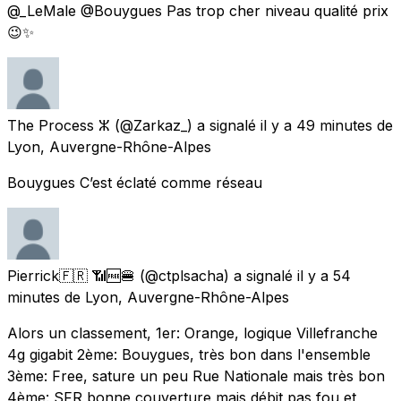
@_LeMale @Bouygues Pas trop cher niveau qualité prix
😉✨
The Process ⵣ
(@Zarkaz_) a signalé
il y a 49 minutes
de
Lyon, Auvergne-Rhône-Alpes
Bouygues C’est éclaté comme réseau
Pierrick🇫🇷 📶🆓🍔
(@ctplsacha) a signalé
il y a 54
minutes
de
Lyon, Auvergne-Rhône-Alpes
Alors un classement, 1er: Orange, logique Villefranche
4g gigabit 2ème: Bouygues, très bon dans l'ensemble
3ème: Free, sature un peu Rue Nationale mais très bon
4ème: SFR bonne couverture mais débit pas fou et