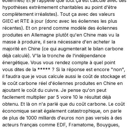
éoliennes) Et je rappelle que tout ça est calculé avec des
hypothèses extrêmement charitables au point d'être
complètement irréalistes). Tout ça avec des valeurs
GIEC et RTE à jour (donc avec les éoliennes les plus
récentes). Et on prend comme modèle des éoliennes
produites en Allemagne plutôt qu'en Chine mais vu la
masse à produire, il sera nécessaire d'en acheter la
majorité en Chine (ce qui augmenterait le bilan carbone
déjà calculé). V'la la tronche de l'indépendance
énergétique. Vous vous rendez compte à quel point
vous dites de la ***** ? Si la réponse est encore "non",
il faudra que je vous calcule aussi le coût de stockage et
le coût carbone réel d'éoliennes produites en Chine en
ajoutant le coût du cuivre. Je pense qu'on peut
facilement multiplier par 5 voire 10 le résultat déjà
obtenu. Et là on n'a parlé que du coût carbone. Le coût
économique serait également catastrophique, on parle
de plus de 1000 milliards d'euros non pas versés à des
acteurs français comme EDF, Framatome, Bouygues,