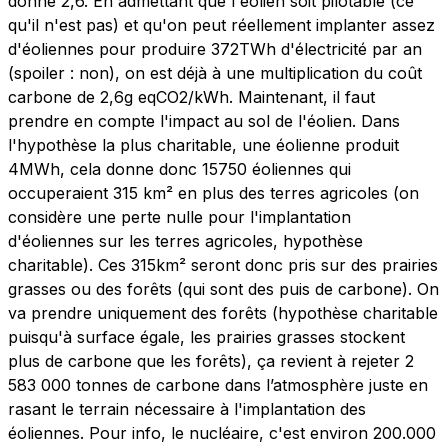
donne 2,6. En admettant que l'éolien soit pilotable (ce
qu'il n'est pas) et qu'on peut réellement implanter assez
d'éoliennes pour produire 372TWh d'électricité par an
(spoiler : non), on est déjà à une multiplication du coût
carbone de 2,6g eqCO2/kWh. Maintenant, il faut
prendre en compte l'impact au sol de l'éolien. Dans
l'hypothèse la plus charitable, une éolienne produit
4MWh, cela donne donc 15750 éoliennes qui
occuperaient 315 km² en plus des terres agricoles (on
considère une perte nulle pour l'implantation
d'éoliennes sur les terres agricoles, hypothèse
charitable). Ces 315km² seront donc pris sur des prairies
grasses ou des forêts (qui sont des puis de carbone). On
va prendre uniquement des forêts (hypothèse charitable
puisqu'à surface égale, les prairies grasses stockent
plus de carbone que les forêts), ça revient à rejeter 2
583 000 tonnes de carbone dans l’atmosphère juste en
rasant le terrain nécessaire à l'implantation des
éoliennes. Pour info, le nucléaire, c'est environ 200.000