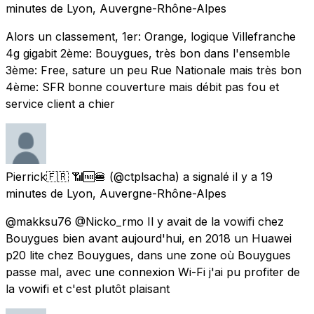
minutes
de
Lyon, Auvergne-Rhône-Alpes
Alors un classement, 1er: Orange, logique Villefranche
4g gigabit 2ème: Bouygues, très bon dans l'ensemble
3ème: Free, sature un peu Rue Nationale mais très bon
4ème: SFR bonne couverture mais débit pas fou et
service client a chier
Pierrick🇫🇷 📶🆓🍔
(@ctplsacha) a signalé
il y a 19
minutes
de
Lyon, Auvergne-Rhône-Alpes
@makksu76 @Nicko_rmo Il y avait de la vowifi chez
Bouygues bien avant aujourd'hui, en 2018 un Huawei
p20 lite chez Bouygues, dans une zone où Bouygues
passe mal, avec une connexion Wi-Fi j'ai pu profiter de
la vowifi et c'est plutôt plaisant