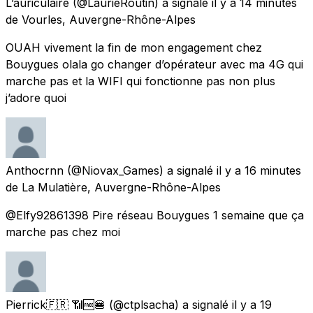
L’auriculaire
(@LaurieRoutin) a signalé
il y a 14 minutes
de
Vourles, Auvergne-Rhône-Alpes
OUAH vivement la fin de mon engagement chez
Bouygues olala go changer d’opérateur avec ma 4G qui
marche pas et la WIFI qui fonctionne pas non plus
j’adore quoi
Anthocrnn
(@Niovax_Games) a signalé
il y a 16 minutes
de
La Mulatière, Auvergne-Rhône-Alpes
@Elfy92861398 Pire réseau Bouygues 1 semaine que ça
marche pas chez moi
Pierrick🇫🇷 📶🆓🍔
(@ctplsacha) a signalé
il y a 19