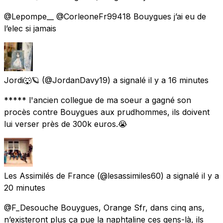
@Lepompe__ @CorleoneFr99418 Bouygues j’ai eu de
l’elec si jamais
Jordi🐺🪐
(@JordanDavy19) a signalé
il y a 16 minutes
***** l'ancien collegue de ma soeur a gagné son
procès contre Bouygues aux prudhommes, ils doivent
lui verser près de 300k euros.😭
Les Assimilés de France
(@lesassimiles60) a signalé
il y a
20 minutes
@F_Desouche Bouygues, Orange Sfr, dans cinq ans,
n’existeront plus ça pue la naphtaline ces gens-là, ils