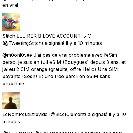
en vrai
Stitch 🏳️‍🌈🚊 RER B LOVE ACCOUNT 🤍🩵
(@TweetingStitch) a signalé
il y a 10 minutes
@m0onl0vee J’ai pas de vrai problème avec l’eSim
perso, je suis en full eSIM (Bouygues) depuis 3 ans, et
j’ai eu 2 SIM orange (gratuite; offre Hello) Une SIM
payante (Sosh) Et une free pareil en eSIM sans
problème
LeNomPeutEtreVide
(@BicetClement) a signalé
il y a 10
minutes