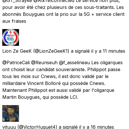
@GT_Strayke @AlxTelconnected Le service non plus,
pour avoir été chez plusieurs de ces sous-traitants. Les
abonnés Bouygues ont la prio sur la 5G + service client
aux fraises
Lion Ze GeeK
(@LionZeGeeK1) a signalé
il y a 11 minutes
@PatriceCali @Reunseuh @f_asselineau Les oligarques
ont choisit leur candidat souverainiste. Philippot passe
tous les mois sur Cnews, il est donc validé par le
milliardaire Vincent Bolloré qui possède Cnews.
Maintenant Philippot est aussi validé par l'oligarque
Martin Bouygues, qui possède LCI.
vituuu
(@VictorHuguet4) a signalé
il y a 16 minutes