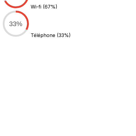
Wi-fi
(67%)
33%
Téléphone
(33%)