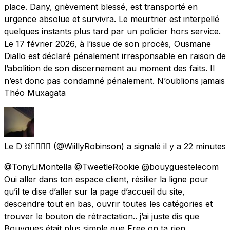
place. Dany, grièvement blessé, est transporté en
urgence absolue et survivra. Le meurtrier est interpellé
quelques instants plus tard par un policier hors service.
Le 17 février 2026, à l’issue de son procès, Ousmane
Diallo est déclaré pénalement irresponsable en raison de
l’abolition de son discernement au moment des faits. Il
n’est donc pas condamné pénalement. N’oublions jamais
Théo Muxagata
Le D ⛓️⛓️‍💥🇪🇸
(@WiillyRobinson) a signalé
il y a 22 minutes
@TonyLiMontella @TweetleRookie @bouyguestelecom
Oui aller dans ton espace client, résilier la ligne pour
qu’il te dise d’aller sur la page d’accueil du site,
descendre tout en bas, ouvrir toutes les catégories et
trouver le bouton de rétractation.. j’ai juste dis que
Bouygues était plus simple que Free on ta rien