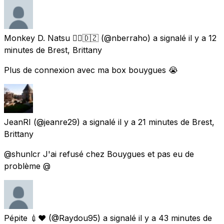
Monkey D. Natsu 🏴‍☠️🇩🇿
(@nberraho) a signalé
il y a 12
minutes
de
Brest, Brittany
Plus de connexion avec ma box bouygues 😭
JeanRI
(@jeanre29) a signalé
il y a 21 minutes
de
Brest,
Brittany
@shunlcr J'ai refusé chez Bouygues et pas eu de
problème @
Pépite 💉❤️
(@Raydou95) a signalé
il y a 43 minutes
de