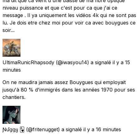
ma dit que ca vient d'une baisse de ma fibre optique
niveau puissance et que c'est pour ca que j'ai ce
message . Il ya uniquement les vidéos 4k qui ne sont pas
lu. Je dois etre chez moi pour voir ca avec bouygues ce
soir...
UltimaRunicRhapsody
(@iwasyou14) a signalé
il y a 15
minutes
On ne maudira jamais assez Bouygues qui employait
jusqu'à 80 % d'immigrés dans les années 1970 pour ses
chantiers.
Ɲմցցყ 🂱
(@fritenugget) a signalé
il y a 16 minutes