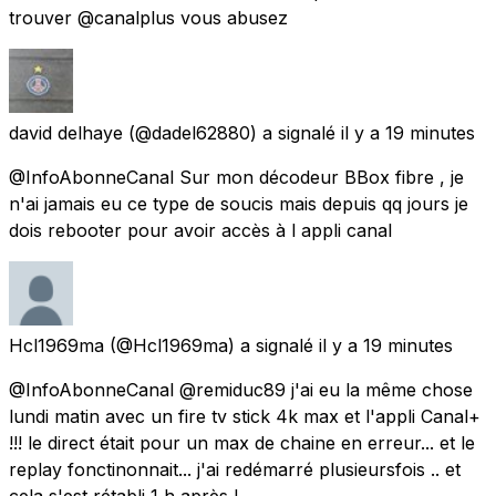
trouver @canalplus vous abusez
david delhaye
(@dadel62880) a signalé
il y a 19 minutes
@InfoAbonneCanal Sur mon décodeur BBox fibre , je
n'ai jamais eu ce type de soucis mais depuis qq jours je
dois rebooter pour avoir accès à l appli canal
Hcl1969ma
(@Hcl1969ma) a signalé
il y a 19 minutes
@InfoAbonneCanal @remiduc89 j'ai eu la même chose
lundi matin avec un fire tv stick 4k max et l'appli Canal+
!!! le direct était pour un max de chaine en erreur... et le
replay fonctinonnait... j'ai redémarré plusieursfois .. et
cela s'est rétabli 1 h après !