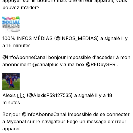
appuyer sur le bouton) mais une erreur apparaît, vous
pouvez m’aider?
100% INFOS MÉDIAS
(@INFOS_MEDIAS) a signalé
il y
a 16 minutes
@InfoAbonneCanal bonjour impossible d'accéder à mon
abonnement @canalplus via ma box @REDbySFR .
Alexis🇫🇷
(@AlexisP59127535) a signalé
il y a 18
minutes
Bonjour @InfoAbonneCanal Impossible de se connecter
a Mycanal sur le navigateur Edge un message d'erreur
apparait..