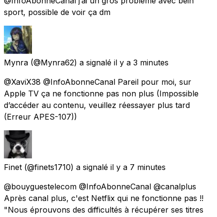
@InfoAbonneCanal j’ai un gros problème avec bein
sport, possible de voir ça dm
Mynra
(@Mynra62) a signalé
il y a 3 minutes
@XaviX38 @InfoAbonneCanal Pareil pour moi, sur
Apple TV ça ne fonctionne pas non plus (Impossible
d’accéder au contenu, veuillez réessayer plus tard
(Erreur APES-107))
Finet
(@finets1710) a signalé
il y a 7 minutes
@bouyguestelecom @InfoAbonneCanal @canalplus
Après canal plus, c'est Netflix qui ne fonctionne pas !!
"Nous éprouvons des difficultés à récupérer ses titres