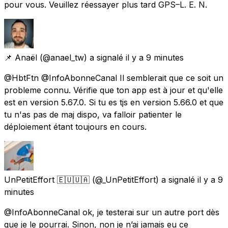
pour vous. Veuillez réessayer plus tard GPS–L. E. N.
📌 Anaël
(@anael_tw) a signalé
il y a 9 minutes
@HbtFtn @InfoAbonneCanal Il semblerait que ce soit un
probleme connu. Vérifie que ton app est à jour et qu'elle
est en version 5.67.0. Si tu es tjs en version 5.66.0 et que
tu n'as pas de maj dispo, va falloir patienter le
déploiement étant toujours en cours.
UnPetitEffort 🇪🇺🇺🇦
(@_UnPetitEffort) a signalé
il y a 9
minutes
@InfoAbonneCanal ok, je testerai sur un autre port dès
que je le pourrai. Sinon, non je n’ai jamais eu ce