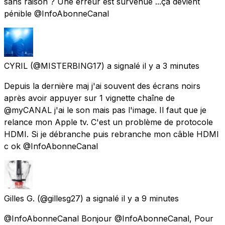
sans raison ? Une erreur est survenue ...ça devient
pénible @InfoAbonneCanal
CYRIL
(@MISTERBING17) a signalé
il y a 3 minutes
Depuis la dernière maj j'ai souvent des écrans noirs
après avoir appuyer sur 1 vignette chaîne de
@myCANAL j'ai le son mais pas l'image. Il faut que je
relance mon Apple tv. C'est un problème de protocole
HDMI. Si je débranche puis rebranche mon câble HDMI
c ok @InfoAbonneCanal
Gilles G.
(@gillesg27) a signalé
il y a 9 minutes
@InfoAbonneCanal Bonjour @InfoAbonneCanal, Pour